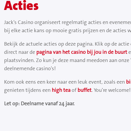
Acties
Jack's Casino organiseert regelmatig acties en evenement
bij elke actie kans op mooie gratis
prijzen en de acties
Bekijk de actuele acties op deze pagina. Klik op de acti
direct naar de
pagina van het casino bij jou in de buurt
e
plaatsvinden. Zo kun je deze maand meedoen aan onze 'Pu
deelnemende casino's!
Kom ook eens een keer naar een leuk event, zoals een
b
genieten tijdens een
high tea
of
buffet
. You’re welcome!
Let op: Deelname vanaf 24 jaar.