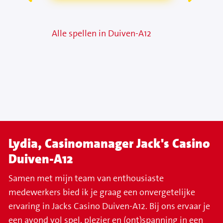
Alle spellen in Duiven-A12
Lydia, Casinomanager Jack's Casino
Duiven-A12
Samen met mijn team van enthousiaste
medewerkers bied ik je graag een onvergetelijke
ervaring in Jacks Casino Duiven-A12. Bij ons ervaar je
een avond vol spel, plezier en (ont)spanning in een