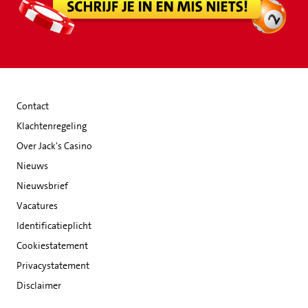
Contact
Klachtenregeling
Over Jack's Casino
Nieuws
Nieuwsbrief
Vacatures
Identificatieplicht
Cookiestatement
Privacystatement
Disclaimer