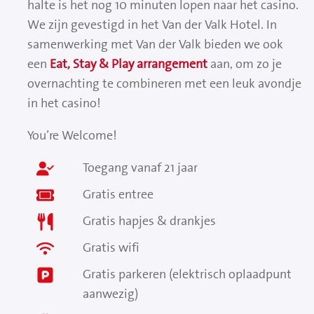
halte is het nog 10 minuten lopen naar het casino.
We zijn gevestigd in het Van der Valk Hotel. In
samenwerking met Van der Valk bieden we ook
een
Eat, Stay & Play arrangement
aan, om zo je
overnachting te combineren met een leuk avondje
in het casino!
You’re Welcome!
Toegang vanaf 21 jaar
Gratis entree
Gratis hapjes & drankjes
Gratis wifi
Gratis parkeren (elektrisch oplaadpunt
aanwezig)