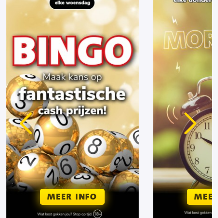
MEER INFO
MEER