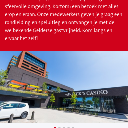
sfeervolle omgeving. Kortom; een bezoek met alles
erop en eraan. Onze medewerkers geven je graag een
rondleiding en speluitleg en ontvangen je met de
welbekende Gelderse gastvrijheid. Kom langs en
ervaar het zelf!