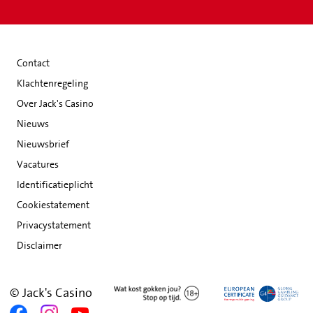
Contact
Klachtenregeling
Over Jack's Casino
Nieuws
Nieuwsbrief
Vacatures
Identificatieplicht
Cookiestatement
Privacystatement
Disclaimer
© Jack's Casino