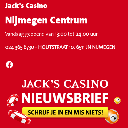
Jack's Casino
Nijmegen Centrum
Vandaag geopend van
13:00
tot
24:00 uur
024 365 6730
-
HOUTSTRAAT 10, 6511 JN NIJMEGEN