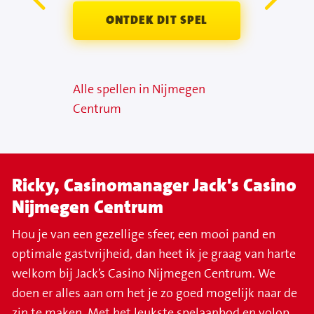
ONTDEK DIT SPEL
Alle spellen in Nijmegen
Centrum
Ricky, Casinomanager Jack's Casino
Nijmegen Centrum
Hou je van een gezellige sfeer, een mooi pand en
optimale gastvrijheid, dan heet ik je graag van harte
welkom bij Jack’s Casino Nijmegen Centrum. We
doen er alles aan om het je zo goed mogelijk naar de
zin te maken. Met het leukste spelaanbod en volop