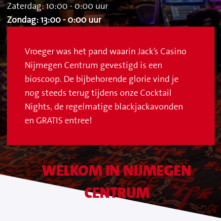
Zaterdag: 10:00 - 0:00 uur
Zondag: 13:00 - 0:00 uur
Vroeger was het pand waarin Jack’s Casino
Nijmegen Centrum gevestigd is een
bioscoop. De bijbehorende glorie vind je
nog steeds terug tijdens onze Cocktail
Nights, de regelmatige blackjackavonden
en GRATIS entree!
WELKOM IN NIJMEGEN
CENTRUM